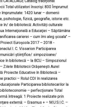
ecii CATALOAGE Catalog tradițional
tecii Total utilizatori înscriși: 830 Împrumut
e împrumutate: 1420 lunar – domenii
ie, psihologie, fizică, geografie, istorie etc.
e în/ de bibliotecă: Activități culturale
Ziua Internaţională a Educaţiei – Săptămâna
anificarea carierei – cum îmi aleg şcoala” –
 Proiect Euroșcola 2017 – 2018 -
naclul I. C. Vissarion Participarea
comunicări științifice/ simpozioane/
ice în bibliotecă – la BCU – Simpozionul
– Zilele Bibliotecii Orășenești Aurel
lă Proiecte Educative în Bibliotecă –
 practici – Rolul CDI în realizarea
educaţionale Participarea bibliotecarilor la
 biblioteconomie – perfecţionare Total
ormă întreagă: 1 Proiecte realizate prin
anțare externă: – Erasmus + – M.U.S.I.C. –