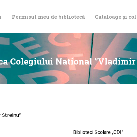
DESPRE NOI
i
Permisul meu de bibliotecă
Cataloage și col
PERMISUL MEU
DE BIBLIOTECĂ
CATALOAGE ȘI
ca Colegiului National ”Vladimir
COLECȚII
BIBLIOTECA
DIGITALĂ
r Streinu”
EVENIMENTE
Biblioteci Școlare „CDI”