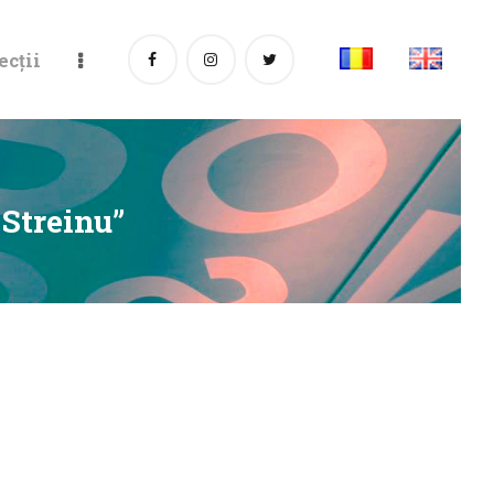
ecții
 Streinu”