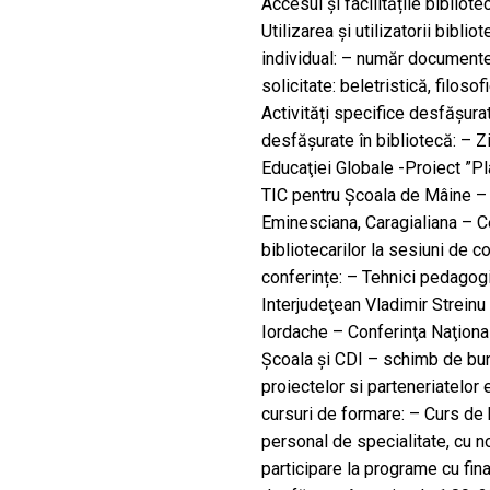
Accesul și facilitățile bibliot
Utilizarea și utilizatorii biblio
individual: – număr document
solicitate: beletristică, filosof
Activități specifice desfășurat
desfășurate în bibliotecă: – 
Educaţiei Globale -Proiect ”Pl
TIC pentru Şcoala de Mâine –
Eminesciana, Caragialiana – Ce
bibliotecarilor la sesiuni de 
conferințe: – Tehnici pedagog
Interjudeţean Vladimir Streinu 
Iordache – Conferinţa Naţiona
Şcoala și CDI – schimb de bune
proiectelor si parteneriatelor 
cursuri de formare: – Curs de
personal de specialitate, cu n
participare la programe cu fin