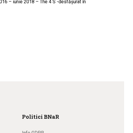
2016 – iunie 2018 – The 4 S -desfăşurat în
Politici BNaR
Info GDPR