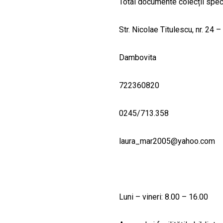
Total documente colecții spec
Str. Nicolae Titulescu, nr. 24 –
Dambovita
722360820
0245/713.358
laura_mar2005@yahoo.com
Luni – vineri: 8.00 – 16.00