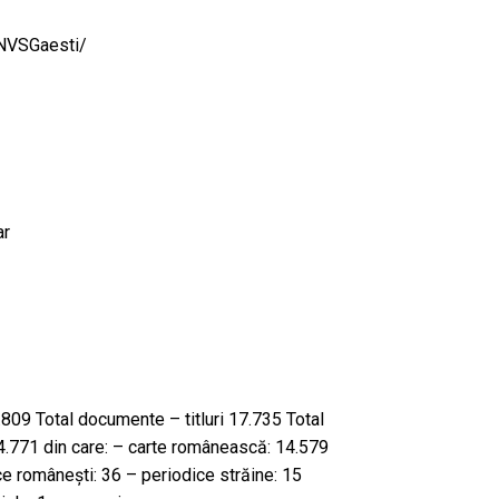
CNVSGaesti/
ar
09 Total documente – titluri 17.735 Total
4.771 din care: – carte românească: 14.579
ce românești: 36 – periodice străine: 15