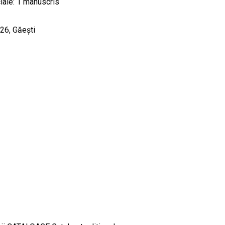
iale: 1 manuscris
 26, Găești