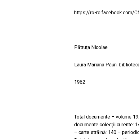
CULTURALE
https://ro-ro.facebook.com/
SPAȚII
NOUTĂȚI
Pătruța Nicolae
Laura Mariana Păun, bibliotec
1962
Total documente – volume 19.8
documente colecții curente: 1
– carte străină: 140 – periodi