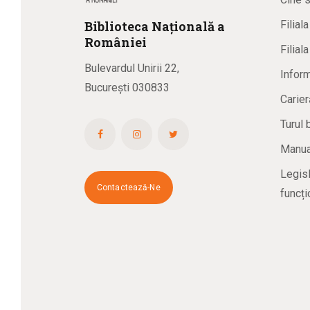
Biblioteca
N
ațională
a
Filial
R
omâniei
Filial
Bulevardul Unirii 22,
Inform
București 030833
Carier
Turul 
Manual
Legisl
Contactează-Ne
funcți