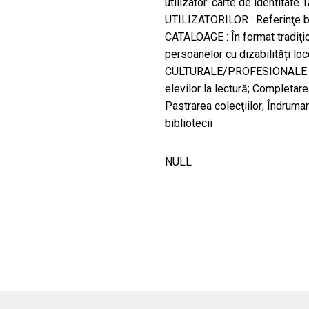
utilizator: carte de identitat
UTILIZATORILOR : Referinţe bib
CATALOAGE : În format tradiţio
persoanelor cu dizabilități l
CULTURALE/PROFESIONALE 
elevilor la lectură; Completare
Pastrarea colecţiilor; Îndrumar
bibliotecii
NULL