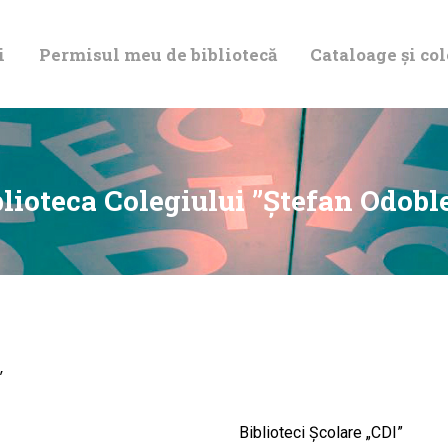
DESPRE NOI
i
Permisul meu de bibliotecă
Cataloage și col
PERMISUL MEU
DE BIBLIOTECĂ
CATALOAGE ȘI
lioteca Colegiului ”Ştefan Odobl
COLECȚII
BIBLIOTECA
DIGITALĂ
”
EVENIMENTE
Biblioteci Școlare „CDI”