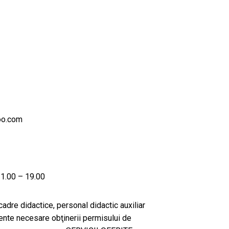
oo.com
 11.00 – 19.00
, cadre didactice, personal didactic auxiliar
nte necesare obţinerii permisului de