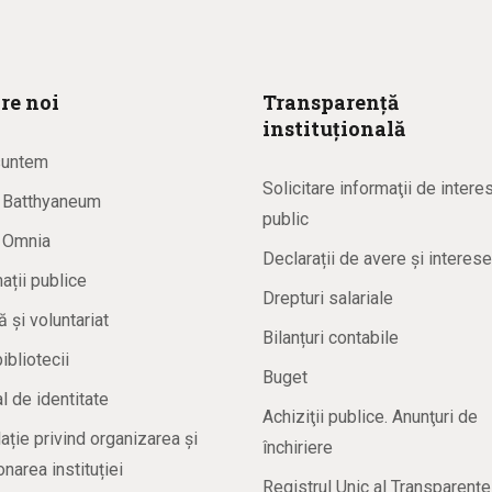
re noi
Transparență
instituțională
suntem
Solicitare informaţii de intere
a Batthyaneum
public
a Omnia
Declarații de avere și interese
ații publice
Drepturi salariale
ă și voluntariat
Bilanțuri contabile
bibliotecii
Buget
 de identitate
Achiziţii publice. Anunţuri de
ație privind organizarea și
închiriere
onarea instituției
Registrul Unic al Transparenţe