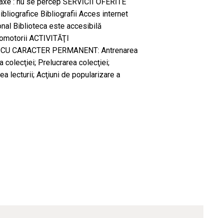
e Taxe : nu se percep SERVICII OFERITE
liografice Bibliografii Acces internet
nal Biblioteca este accesibilă
ocomotorii ACTIVITĂŢI
CU CARACTER PERMANENT: Antrenarea
a colecţiei; Prelucrarea colecţiei;
ea lecturii; Acţiuni de popularizare a