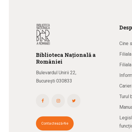
Desp
Cine 
Biblioteca
N
ațională
a
Filial
R
omâniei
Filial
Bulevardul Unirii 22,
Inform
București 030833
Carier
Turul 
Manual
Legisl
Contactează-Ne
funcți