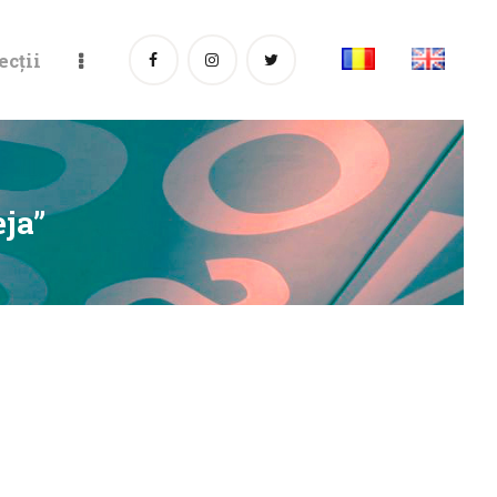
ecții
eja”