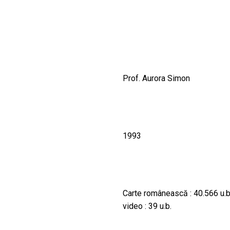
CULTURALE
SPAȚII
NOUTĂȚI
Prof. Aurora Simon
1993
Carte românească : 40.566 u.b. 
video : 39 u.b.