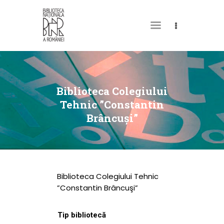
DESPRE NOI
PERMISUL MEU DE
Biblioteca Colegiului
BIBLIOTECĂ
Tehnic ”Constantin
Brâncuşi”
CATALOAGE ȘI
COLECȚII
BIBLIOTECA DIGITALĂ
EVENIMENTE
Biblioteca Colegiului Tehnic
CULTURALE
”Constantin Brâncuşi”
SPAȚII
Tip bibliotecă
NOUTĂȚI