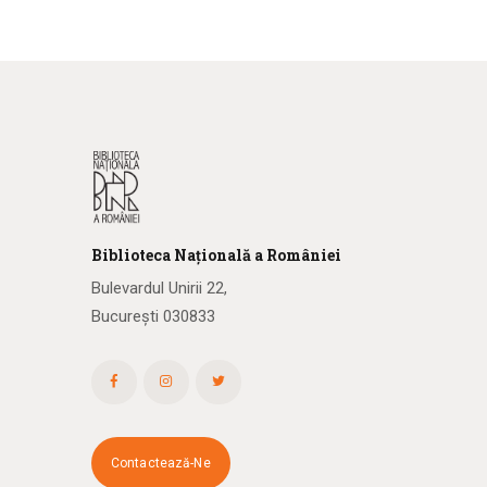
Biblioteca
N
ațională
a R
omâniei
Bulevardul Unirii 22,
București 030833
Contactează-Ne