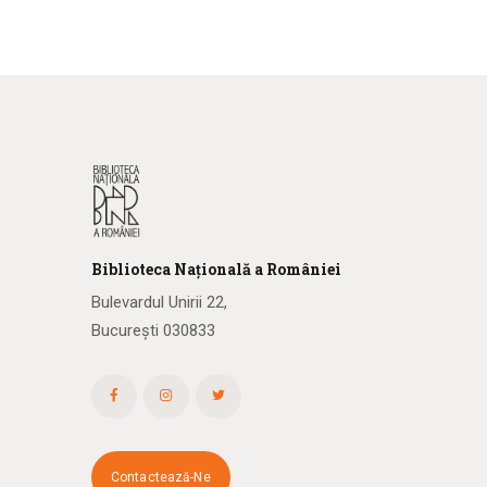
Biblioteca
N
ațională
a R
omâniei
Bulevardul Unirii 22,
București 030833
Contactează-Ne