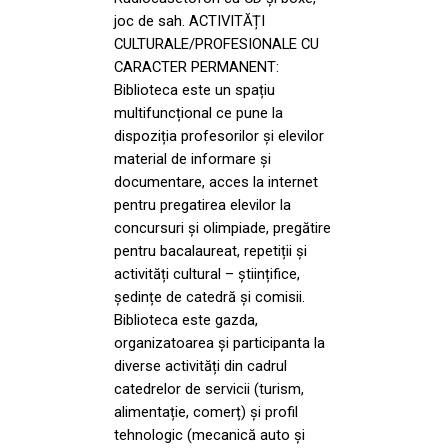
joc de sah. ACTIVITĂȚI
CULTURALE/PROFESIONALE CU
CARACTER PERMANENT:
Biblioteca este un spațiu
multifuncțional ce pune la
dispoziția profesorilor şi elevilor
material de informare şi
documentare, acces la internet
pentru pregatirea elevilor la
concursuri şi olimpiade, pregătire
pentru bacalaureat, repetiții şi
activități cultural – științifice,
ședințe de catedră şi comisii.
Biblioteca este gazda,
organizatoarea şi participanta la
diverse activități din cadrul
catedrelor de servicii (turism,
alimentație, comerț) şi profil
tehnologic (mecanică auto şi