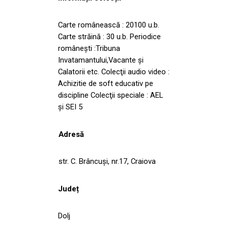
Carte românească : 20100 u.b.
Carte străină : 30 u.b. Periodice
româneşti :Tribuna
Invatamantului,Vacante şi
Calatorii etc. Colecţii audio video :
Achizitie de soft educativ pe
discipline Colecţii speciale : AEL
şi SEI 5
Adresă
str. C. Brâncuși, nr.17, Craiova
Județ
Dolj