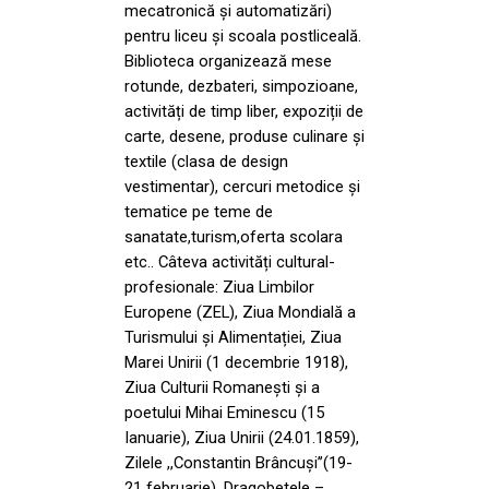
mecatronică şi automatizări)
pentru liceu şi scoala postliceală.
Biblioteca organizează mese
rotunde, dezbateri, simpozioane,
activități de timp liber, expoziții de
carte, desene, produse culinare şi
textile (clasa de design
vestimentar), cercuri metodice şi
tematice pe teme de
sanatate,turism,oferta scolara
etc.. Câteva activități cultural-
profesionale: Ziua Limbilor
Europene (ZEL), Ziua Mondială a
Turismului şi Alimentației, Ziua
Marei Unirii (1 decembrie 1918),
Ziua Culturii Romanești şi a
poetului Mihai Eminescu (15
Ianuarie), Ziua Unirii (24.01.1859),
Zilele ,,Constantin Brâncuși’’(19-
21 februarie), Dragobetele –