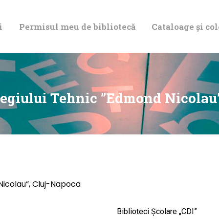
DESPRE NOI
i
Permisul meu de bibliotecă
Cataloage și col
PERMISUL MEU
DE BIBLIOTECĂ
CATALOAGE ȘI
legiului Tehnic ”Edmond Nicolau
COLECȚII
BIBLIOTECA
DIGITALĂ
Nicolau”, Cluj-Napoca
EVENIMENTE
Biblioteci Școlare „CDI”