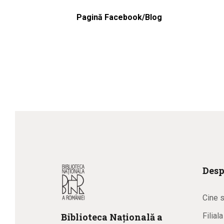
Pagină Facebook/Blog
Desp
Cine 
Biblioteca
N
ațională
a
Filial