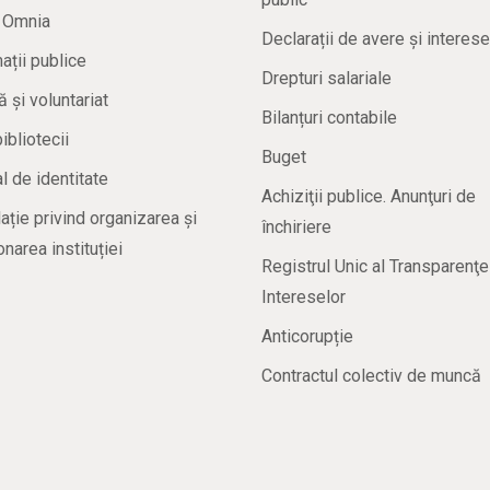
a Omnia
Declarații de avere și interese
ații publice
Drepturi salariale
ă și voluntariat
Bilanțuri contabile
bibliotecii
Buget
 de identitate
Achiziţii publice. Anunţuri de
ație privind organizarea și
închiriere
onarea instituției
Registrul Unic al Transparenţe
Intereselor
Anticorupție
Contractul colectiv de muncă