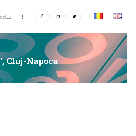
ecții
”, Cluj-Napoca