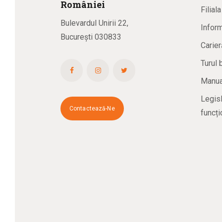
R
omâniei
Filial
Bulevardul Unirii 22,
Inform
București 030833
Carier
Turul 
Manual
Legisl
Contactează-Ne
funcți