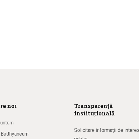
re noi
Transparență
instituțională
suntem
Solicitare informaţii de intere
a Batthyaneum
public