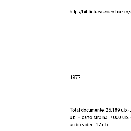
CULTURALE
http://biblioteca.enicolaucj.ro
SPAȚII
NOUTĂȚI
1977
Total documente: 25.189 u.b.-
u.b. – carte străină: 7.000 u.b.
audio video: 17 u.b.