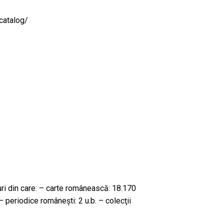
/catalog/
uri din care: – carte românească: 18.170
 – periodice româneşti: 2 u.b. – colecţii