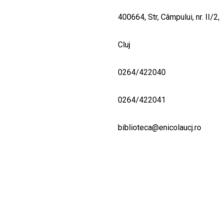
400664, Str, Câmpului, nr. II/2
Cluj
0264/422040
0264/422041
biblioteca@enicolaucj.ro