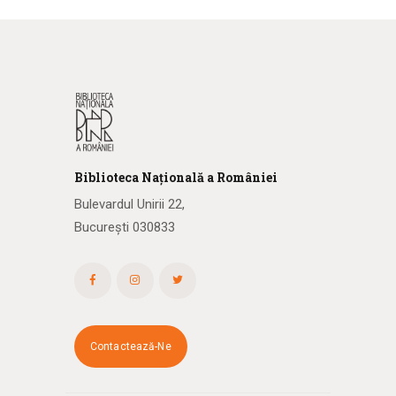
Biblioteca
N
ațională
a R
omâniei
Bulevardul Unirii 22,
București 030833
Contactează-Ne