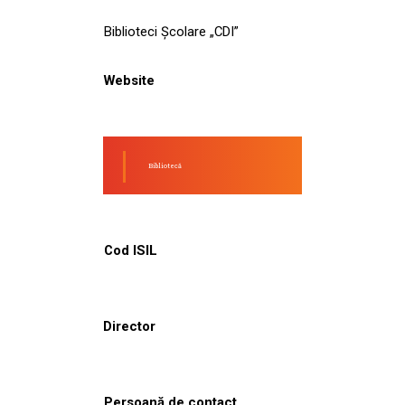
Biblioteci Școlare „CDI”
Website
Bibliotecă
Cod ISIL
Director
Persoană de contact