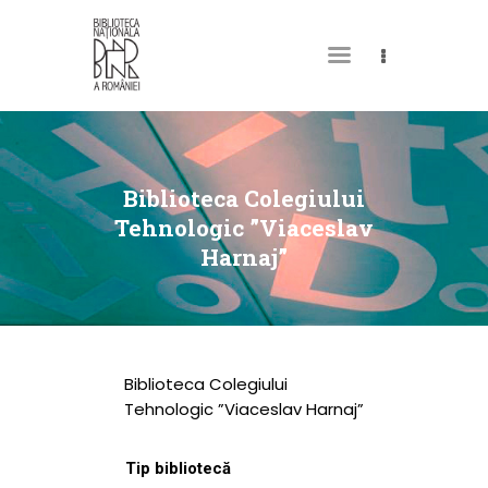
DESPRE NOI
PERMISUL MEU DE
Biblioteca Colegiului
BIBLIOTECĂ
Tehnologic ”Viaceslav
Harnaj”
CATALOAGE ȘI
COLECȚII
BIBLIOTECA DIGITALĂ
EVENIMENTE
Biblioteca Colegiului
CULTURALE
Tehnologic ”Viaceslav Harnaj”
SPAȚII
Tip bibliotecă
NOUTĂȚI