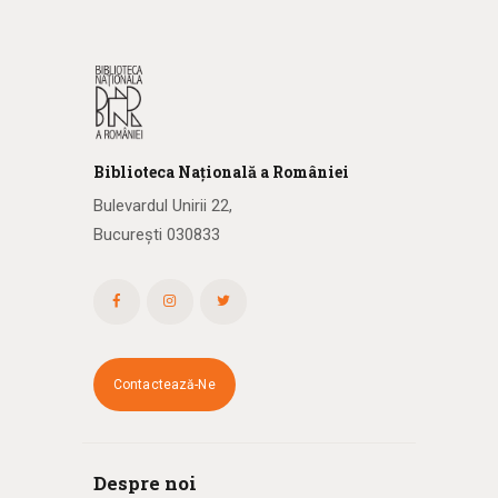
Biblioteca
N
ațională
a R
omâniei
Bulevardul Unirii 22,
București 030833
Contactează-Ne
Despre noi