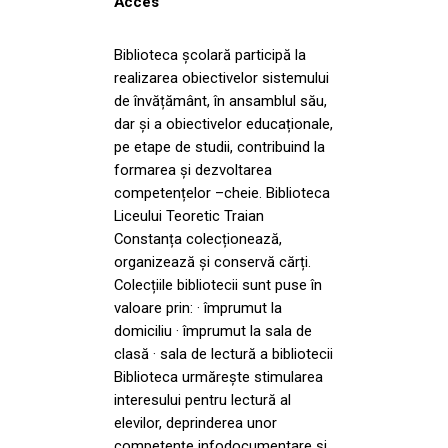
Acces
Biblioteca școlară participă la
realizarea obiectivelor sistemului
de învățământ, în ansamblul său,
dar și a obiectivelor educaționale,
pe etape de studii, contribuind la
formarea și dezvoltarea
competențelor –cheie. Biblioteca
Liceului Teoretic Traian
Constanța colecționează,
organizează și conservă cărți.
Colecțiile bibliotecii sunt puse în
valoare prin: · împrumut la
domiciliu · împrumut la sala de
clasă · sala de lectură a bibliotecii
Biblioteca urmărește stimularea
interesului pentru lectură al
elevilor, deprinderea unor
competențe infodocumentare și