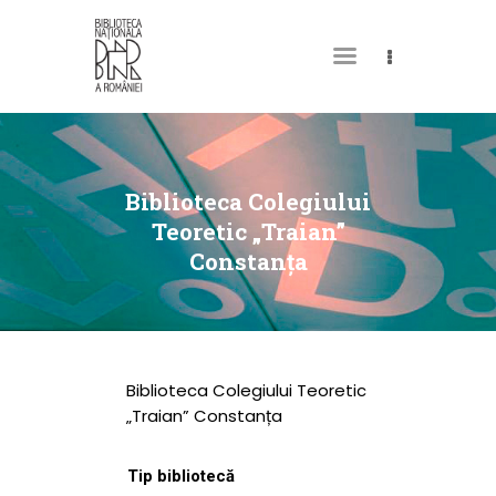
DESPRE NOI
PERMISUL MEU DE
Biblioteca Colegiului
BIBLIOTECĂ
Teoretic „Traian”
Constanța
CATALOAGE ȘI
COLECȚII
BIBLIOTECA DIGITALĂ
EVENIMENTE
Biblioteca Colegiului Teoretic
CULTURALE
„Traian” Constanța
SPAȚII
Tip bibliotecă
NOUTĂȚI