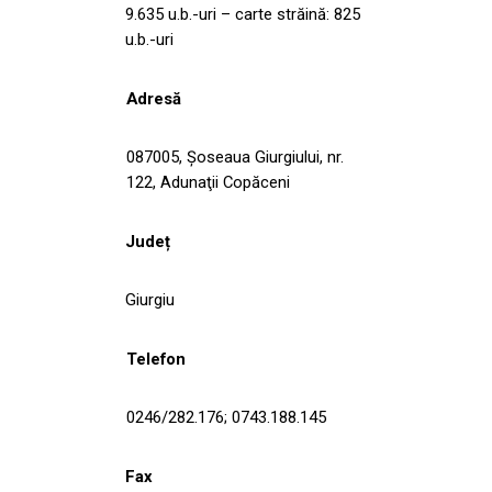
9.635 u.b.-uri – carte străină: 825
u.b.-uri
Adresă
087005, Șoseaua Giurgiului, nr.
122, Adunaţii Copăceni
Județ
Giurgiu
Telefon
0246/282.176; 0743.188.145
Fax