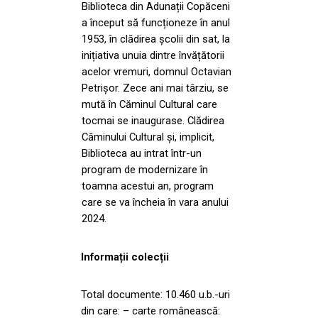
Biblioteca din Adunații Copăceni
a început să funcționeze în anul
1953, în clădirea școlii din sat, la
inițiativa unuia dintre învățătorii
acelor vremuri, domnul Octavian
Petrișor. Zece ani mai târziu, se
mută în Căminul Cultural care
tocmai se inaugurase. Clădirea
Căminului Cultural și, implicit,
Biblioteca au intrat într-un
program de modernizare în
toamna acestui an, program
care se va încheia în vara anului
2024.
Informații colecții
Total documente: 10.460 u.b.-uri
din care: – carte românească: