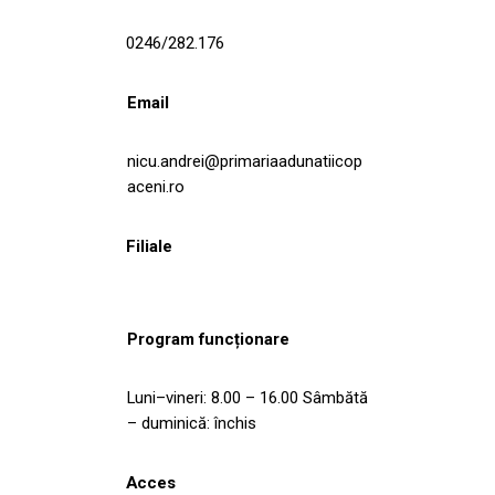
0246/282.176
Email
nicu.andrei@primariaadunatiicop
aceni.ro
Filiale
Program funcționare
Luni–vineri: 8.00 – 16.00 Sâmbătă
– duminică: închis
Acces