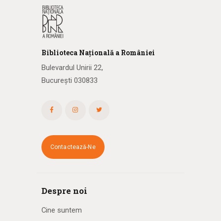
Biblioteca
N
ațională
a R
omâniei
Bulevardul Unirii 22,
București 030833
Contactează-Ne
Despre noi
Cine suntem