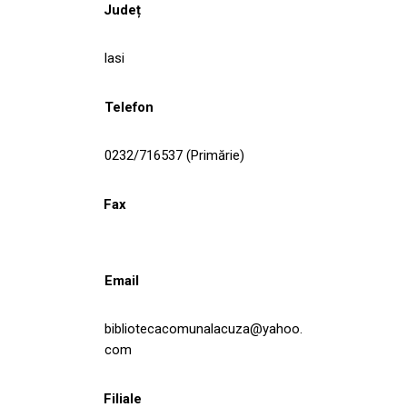
Județ
Iasi
Telefon
0232/716537 (Primărie)
Fax
Email
bibliotecacomunalacuza@yahoo.
com
Filiale