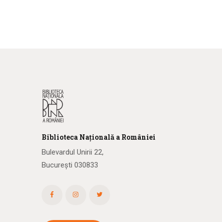
Biblioteca
N
ațională
a R
omâniei
Bulevardul Unirii 22,
București 030833