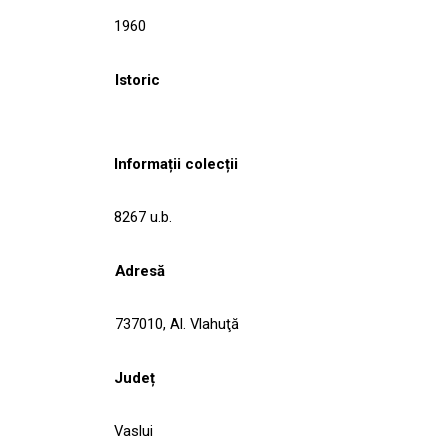
1960
Istoric
Informații colecții
8267 u.b.
Adresă
737010, Al. Vlahuţă
Județ
Vaslui