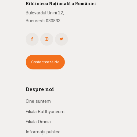
Biblioteca
N
ațională
a R
omâniei
Bulevardul Unirii 22,
București 030833
Contactează-Ne
Despre noi
Cine suntem
Filiala Batthyaneum
Filiala Omnia
Informații publice