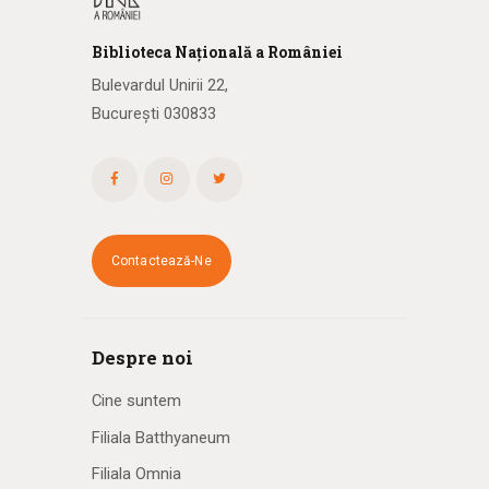
Biblioteca
N
ațională
a R
omâniei
Bulevardul Unirii 22,
București 030833
Contactează-Ne
Despre noi
Cine suntem
Filiala Batthyaneum
Filiala Omnia