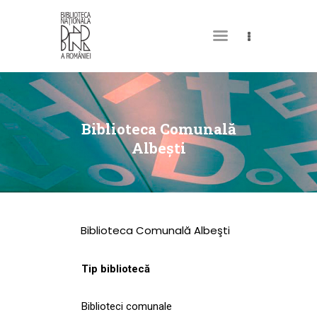
DESPRE NOI
PERMISUL MEU DE
Biblioteca Comunală
BIBLIOTECĂ
Albeşti
CATALOAGE ȘI
COLECȚII
BIBLIOTECA DIGITALĂ
Biblioteca Comunală Albeşti
EVENIMENTE
CULTURALE
Tip bibliotecă
SPAȚII
Biblioteci comunale
NOUTĂȚI