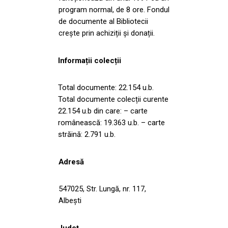
program normal, de 8 ore. Fondul
de documente al Bibliotecii
crește prin achiziții și donații.
Informații colecții
Total documente: 22.154 u.b.
Total documente colecții curente
22.154 u.b din care: – carte
românească: 19.363 u.b. – carte
străină: 2.791 u.b.
Adresă
547025, Str. Lungă, nr. 117,
Albeşti
Județ