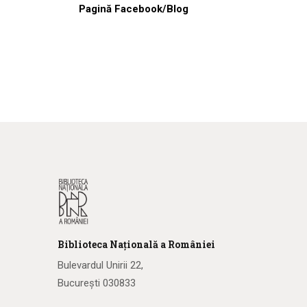
Pagină Facebook/Blog
Biblioteca
N
ațională
a R
omâniei
Bulevardul Unirii 22,
București 030833