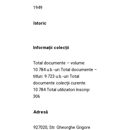
1949
Istoric
Informații colecții
Total documente – volume:
10.784 u.b.-uri Total documente –
titluri: 9.723 u.b.-uri Total
documente colecții curente:
10.784 Total utilizatori înscriși:
306
Adresă
927020, Str. Gheorghe Grigore