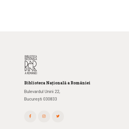
Biblioteca
N
ațională
a R
omâniei
Bulevardul Unirii 22,
București 030833