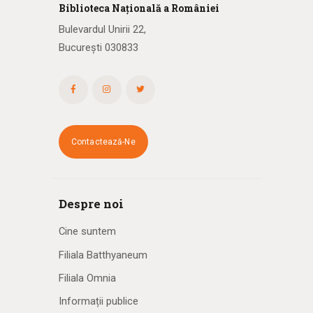
Biblioteca
N
ațională
a R
omâniei
Bulevardul Unirii 22,
București 030833
Contactează-Ne
Despre noi
Cine suntem
Filiala Batthyaneum
Filiala Omnia
Informații publice