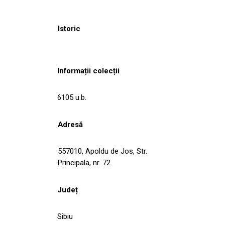
Istoric
Informații colecții
6105 u.b.
Adresă
557010, Apoldu de Jos, Str.
Principala, nr. 72
Județ
Sibiu