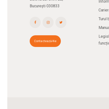
Inform
București 030833
Carier
Turul 
Manual
Legisl
Contactează-Ne
funcți