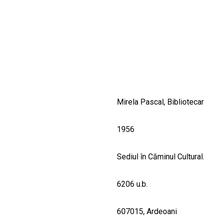
CULTURALE
SPAȚII
NOUTĂȚI
Mirela Pascal, Bibliotecar
1956
Sediul în Căminul Cultural.
6206 u.b.
607015, Ardeoani