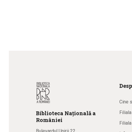
Desp
Cine 
Biblioteca
N
ațională
a
Filial
R
omâniei
Filial
Bulevardul Unirii 22,