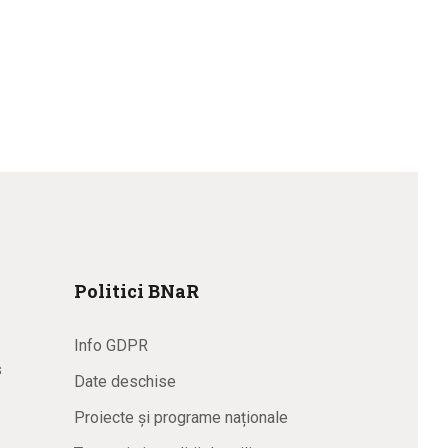
Politici BNaR
Info GDPR
s
Date deschise
Proiecte și programe naționale