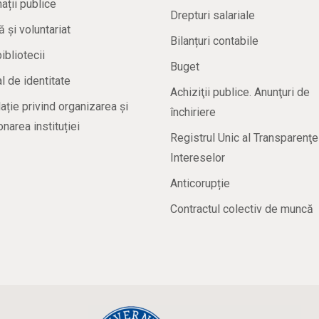
ații publice
Drepturi salariale
ă și voluntariat
Bilanțuri contabile
bibliotecii
Buget
 de identitate
Achiziţii publice. Anunţuri de
ație privind organizarea și
închiriere
onarea instituției
Registrul Unic al Transparenţe
Intereselor
Anticorupție
Contractul colectiv de muncă