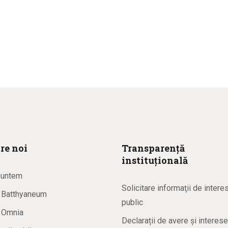
re noi
Transparență
instituțională
suntem
Solicitare informaţii de intere
a Batthyaneum
public
a Omnia
Declarații de avere și interese