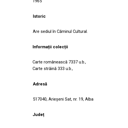
1965
Istoric
Are sediul în Căminul Cultural.
Informații colecții
Carte românească 7337 u.b.,
Carte străină 333 u.b.,
Adresă
517040, Arieşeni Sat, nr. 19, Alba
Județ