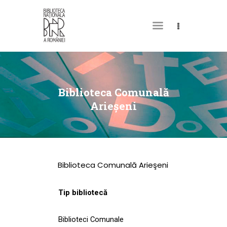
DESPRE NOI
PERMISUL MEU DE
Biblioteca Comunală
BIBLIOTECĂ
Arieşeni
CATALOAGE ȘI
COLECȚII
BIBLIOTECA DIGITALĂ
Biblioteca Comunală Arieşeni
EVENIMENTE
CULTURALE
Tip bibliotecă
SPAȚII
Biblioteci Comunale
NOUTĂȚI