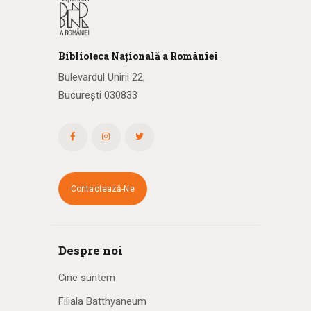
Biblioteca
N
ațională
a R
omâniei
Bulevardul Unirii 22,
București 030833
Contactează-Ne
Despre noi
Cine suntem
Filiala Batthyaneum