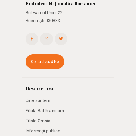
Biblioteca
N
ațională
a R
omâniei
Bulevardul Unirii 22,
București 030833
Contactează-Ne
Despre noi
Cine suntem
Filiala Batthyaneum
Filiala Omnia
Informații publice