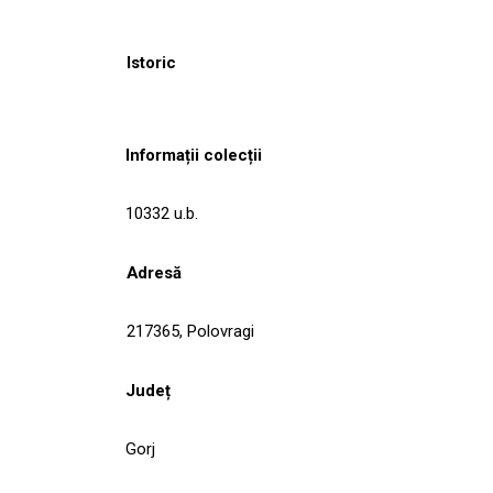
Istoric
Informații colecții
10332 u.b.
Adresă
217365, Polovragi
Județ
Gorj