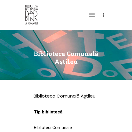
DESPRE NOI
PERMISUL MEU DE
Biblioteca Comunală
BIBLIOTECĂ
Aştileu
CATALOAGE ȘI
COLECȚII
BIBLIOTECA DIGITALĂ
Biblioteca Comunală Aştileu
EVENIMENTE
CULTURALE
Tip bibliotecă
SPAȚII
Biblioteci Comunale
NOUTĂȚI