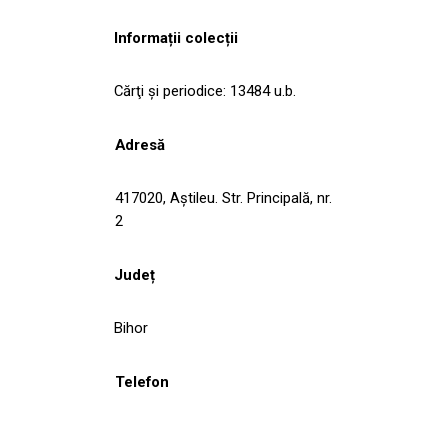
Informații colecții
Cărţi şi periodice: 13484 u.b.
Adresă
417020, Aştileu. Str. Principală, nr.
2
Județ
Bihor
Telefon