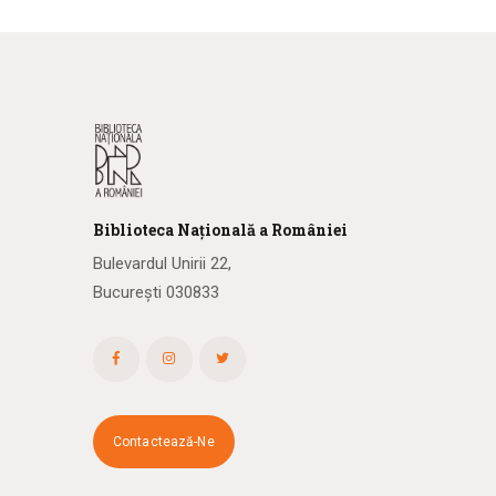
Biblioteca
N
ațională
a R
omâniei
Bulevardul Unirii 22,
București 030833
Contactează-Ne