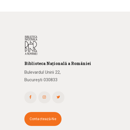
Biblioteca
N
ațională
a R
omâniei
Bulevardul Unirii 22,
București 030833
Contactează-Ne