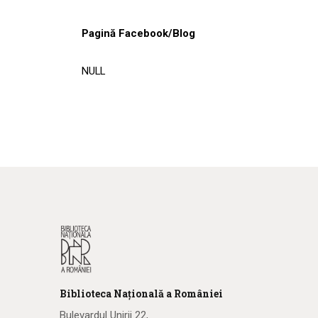
Pagină Facebook/Blog
NULL
Biblioteca
N
ațională
a R
omâniei
Bulevardul Unirii 22,