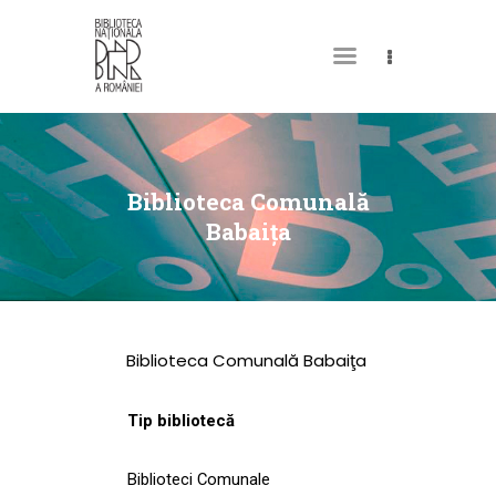
DESPRE NOI
PERMISUL MEU DE
Biblioteca Comunală
BIBLIOTECĂ
Babaiţa
CATALOAGE ȘI
COLECȚII
BIBLIOTECA DIGITALĂ
Biblioteca Comunală Babaiţa
EVENIMENTE
CULTURALE
Tip bibliotecă
SPAȚII
Biblioteci Comunale
NOUTĂȚI