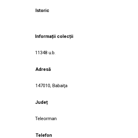
Istoric
Informații colecții
11348 u.b.
Adresă
147010, Babaiţa
Județ
Teleorman
Telefon