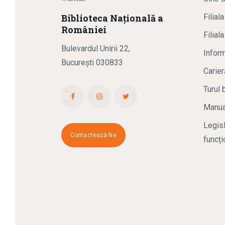
Biblioteca
N
ațională
a
Filial
R
omâniei
Filial
Bulevardul Unirii 22,
Inform
București 030833
Carier
Turul 
Manual
Legisl
Contactează-Ne
funcți