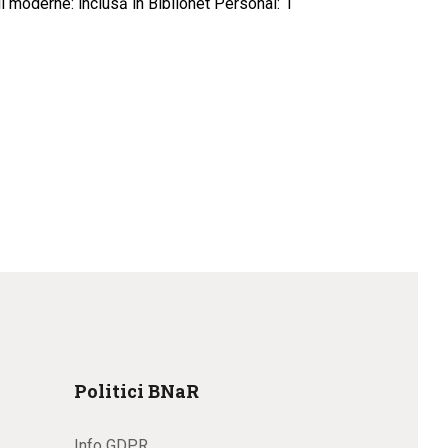
ii moderne: inclusă în Biblionet Personal: 1
Politici BNaR
Info GDPR