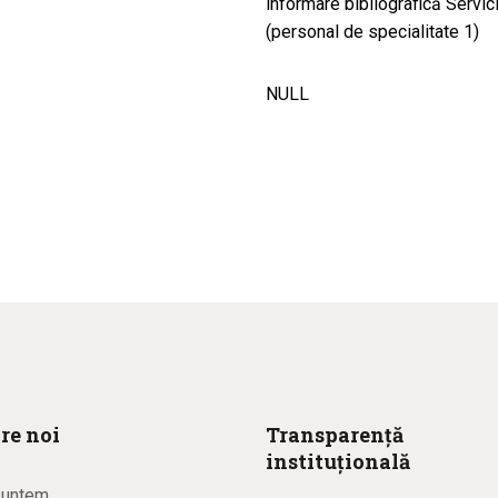
informare bibliografică Servic
(personal de specialitate 1)
NULL
re noi
Transparență
instituțională
suntem