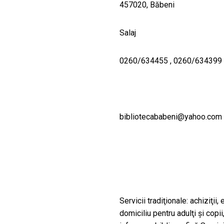
457020, Băbeni
Salaj
0260/634455 , 0260/634399
bibliotecababeni@yahoo.com
Servicii tradiţionale: achiziţii
domiciliu pentru adulţi şi copi