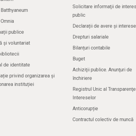
Solicitare informaţii de intere
a Batthyaneum
public
a Omnia
Declarații de avere și interese
ații publice
Drepturi salariale
ă și voluntariat
Bilanțuri contabile
bibliotecii
Buget
 de identitate
Achiziţii publice. Anunţuri de
ație privind organizarea și
închiriere
onarea instituției
Registrul Unic al Transparenţe
Intereselor
Anticorupție
Contractul colectiv de muncă