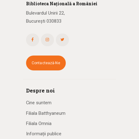
Biblioteca
N
ațională
a R
omâniei
Bulevardul Unirii 22,
București 030833
Contactează-Ne
Despre noi
Cine suntem
Filiala Batthyaneum
Filiala Omnia
Informații publice