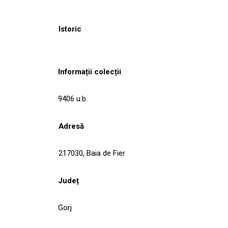
Istoric
Informații colecții
9406 u.b.
Adresă
217030, Baia de Fier
Județ
Gorj