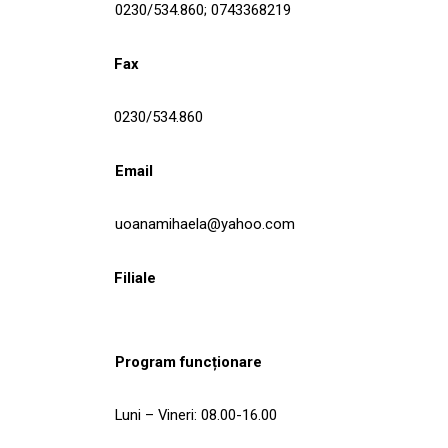
0230/534.860; 0743368219
Fax
0230/534.860
Email
uoanamihaela@yahoo.com
Filiale
Program funcționare
Luni – Vineri: 08.00-16.00