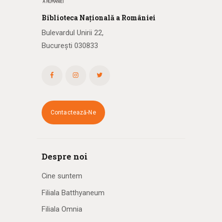
Biblioteca
N
ațională
a R
omâniei
Bulevardul Unirii 22,
București 030833
Contactează-Ne
Despre noi
Cine suntem
Filiala Batthyaneum
Filiala Omnia