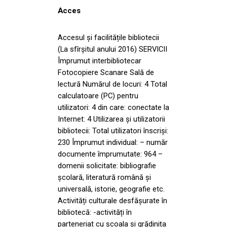
Acces
Accesul și facilitățile bibliotecii
(La sfîrșitul anului 2016) SERVICII
Împrumut interbibliotecar
Fotocopiere Scanare Sală de
lectură Numărul de locuri: 4 Total
calculatoare (PC) pentru
utilizatori: 4 din care: conectate la
Internet: 4 Utilizarea și utilizatorii
bibliotecii: Total utilizatori înscriși:
230 Împrumut individual: – număr
documente împrumutate: 964 –
domenii solicitate: bibliografie
școlară, literatură română și
universală, istorie, geografie etc.
Activități culturale desfășurate în
bibliotecă: -activități în
parteneriat cu școala și grădinița