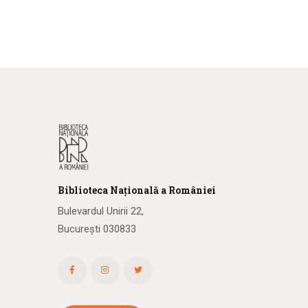
Biblioteca
N
ațională
a R
omâniei
Bulevardul Unirii 22,
București 030833