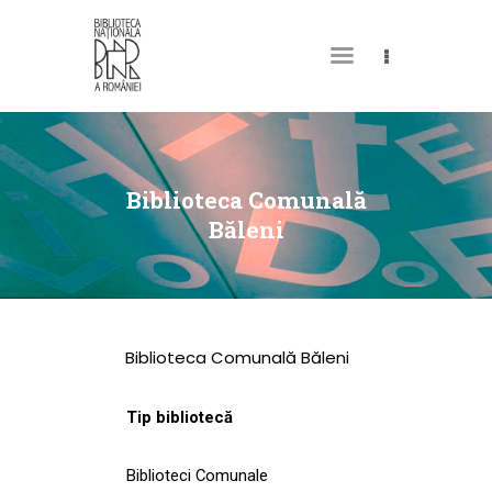
DESPRE NOI
PERMISUL MEU DE
Biblioteca Comunală
BIBLIOTECĂ
Băleni
CATALOAGE ȘI
COLECȚII
BIBLIOTECA DIGITALĂ
Biblioteca Comunală Băleni
EVENIMENTE
CULTURALE
Tip bibliotecă
SPAȚII
Biblioteci Comunale
NOUTĂȚI