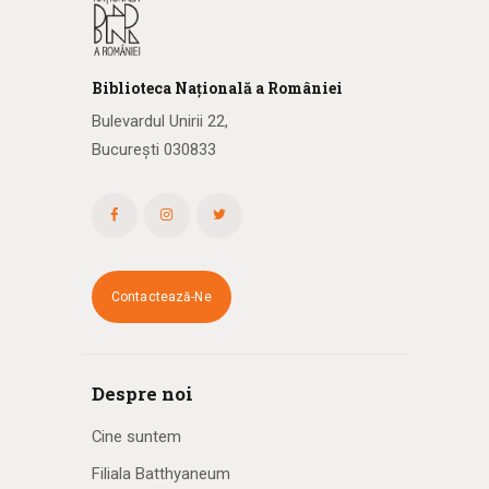
Biblioteca
N
ațională
a R
omâniei
Bulevardul Unirii 22,
București 030833
Contactează-Ne
Despre noi
Cine suntem
Filiala Batthyaneum