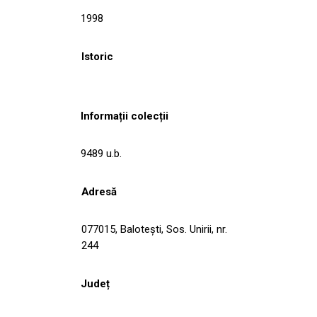
1998
Istoric
Informații colecții
9489 u.b.
Adresă
077015, Baloteşti, Sos. Unirii, nr.
244
Județ