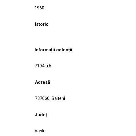
1960
Istoric
Informații colecții
7194 u.b.
Adresă
737060, Bălteni
Județ
Vaslui