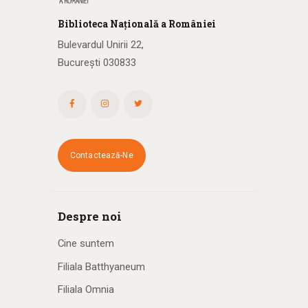
Biblioteca
N
ațională
a R
omâniei
Bulevardul Unirii 22,
București 030833
Contactează-Ne
Despre noi
Cine suntem
Filiala Batthyaneum
Filiala Omnia