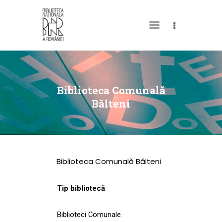
DESPRE NOI
PERMISUL MEU DE
Biblioteca Comunală
BIBLIOTECĂ
Bălteni
CATALOAGE ȘI
COLECȚII
BIBLIOTECA DIGITALĂ
Biblioteca Comunală Bălteni
EVENIMENTE
CULTURALE
Tip bibliotecă
SPAȚII
Biblioteci Comunale
NOUTĂȚI