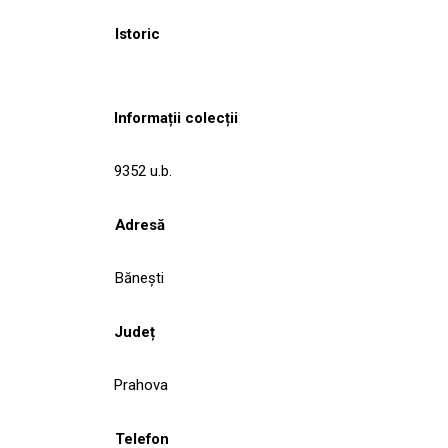
Istoric
Informații colecții
9352 u.b.
Adresă
Băneşti
Județ
Prahova
Telefon