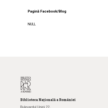
Pagină Facebook/Blog
NULL
Biblioteca
N
ațională
a R
omâniei
Bulevardul Unirii 22,