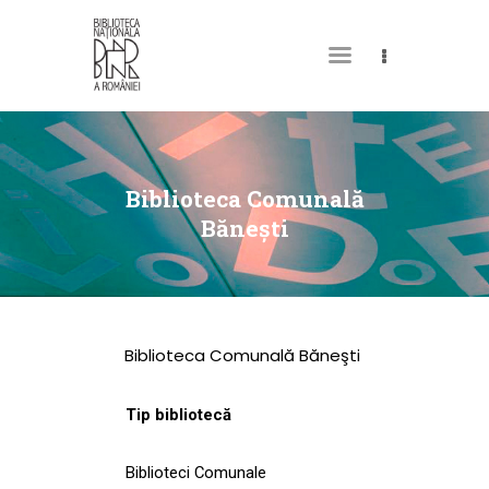
DESPRE NOI
PERMISUL MEU DE
Biblioteca Comunală
BIBLIOTECĂ
Băneşti
CATALOAGE ȘI
COLECȚII
BIBLIOTECA DIGITALĂ
Biblioteca Comunală Băneşti
EVENIMENTE
CULTURALE
Tip bibliotecă
SPAȚII
Biblioteci Comunale
NOUTĂȚI