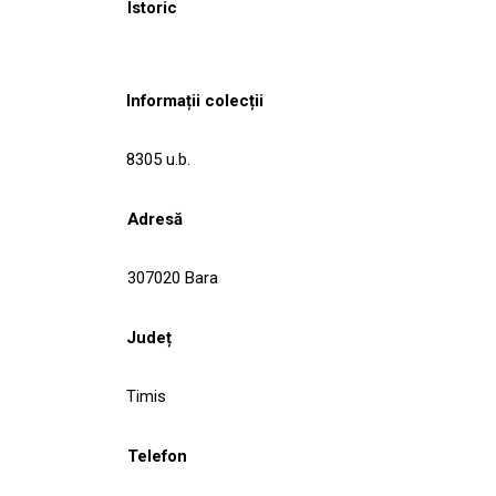
Istoric
Informații colecții
8305 u.b.
Adresă
307020 Bara
Județ
Timis
Telefon