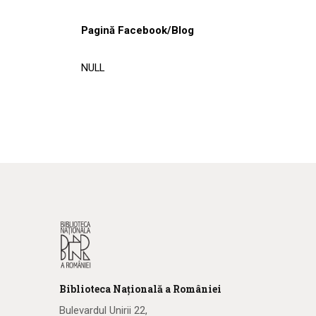
Pagină Facebook/Blog
NULL
Biblioteca
N
ațională
a R
omâniei
Bulevardul Unirii 22,