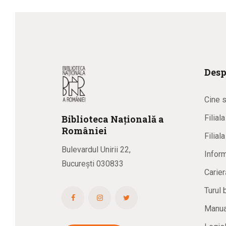
Desp
Cine 
Biblioteca
N
ațională
a
Filial
R
omâniei
Filial
Bulevardul Unirii 22,
Inform
București 030833
Carier
Turul 
Manual