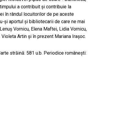
timpului a contribuit și contribuie la
iei în rândul locuitorilor de pe aceste
-și aportul și bibliotecarii de care ne mai
enuș Vornicu, Elena Maftei, Lidia Vornicu,
 Violeta Artin și în prezent Mariana Irașoc.
rte străină: 581 u.b. Periodice românești: