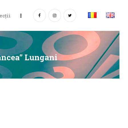
ecții
ancea” Lungani