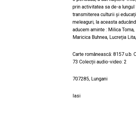
prin activitatea sa de-a lungul 
transmiterea culturii și educaț
meleaguri, la aceasta aducându
aducem aminte : Milica Toma, L
Maricica Buhnea, Lucreția Lita,
Carte românească: 8157 u.b. Ca
73 Colecții audio-video: 2
707285, Lungani
Iasi