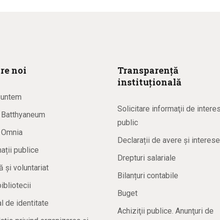
re noi
Transparență
instituțională
suntem
Solicitare informaţii de intere
a Batthyaneum
public
a Omnia
Declarații de avere și interese
ații publice
Drepturi salariale
ă și voluntariat
Bilanțuri contabile
bibliotecii
Buget
 de identitate
Achiziţii publice. Anunţuri de