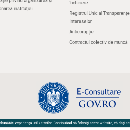
ație privind organizarea și
închiriere
onarea instituției
Registrul Unic al Transparenţe
Intereselor
Anticorupție
Contractul colectiv de muncă
unătăți experiența utilizatorilor. Continuând să folosiți acest website, vă dați a