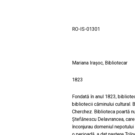
CULTURALE
SPAȚII
RO-IS-01301
NOUTĂȚI
Mariana Iraşoc, Bibliotecar
1823
Fondată în anul 1823, bibliote
bibliotecii căminului cultural.
Cherchez. Biblioteca poartă 
Ștefănescu Delavrancea, care a
înconjurau domeniul nepotului
o perioadă, a dat naștere Tril