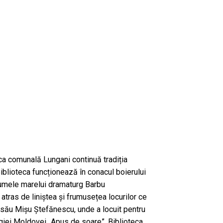
ca comunală Lungani continuă tradiția
 Biblioteca funcționează în conacul boierului
numele marelui dramaturg Barbu
tras de liniștea și frumusețea locurilor ce
 său Mișu Ștefănescu, unde a locuit pentru
ogiei Moldovei „Apus de soare”. Biblioteca,