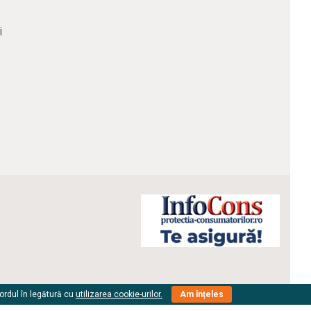
i
cordul în legătură cu
utilizarea cookie-urilor.
Am înțeles