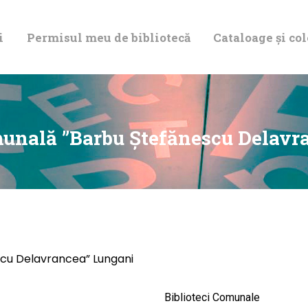
DESPRE NOI
i
Permisul meu de bibliotecă
Cataloage și col
PERMISUL MEU
DE BIBLIOTECĂ
CATALOAGE ȘI
munală ”Barbu Ștefănescu Delavr
COLECȚII
BIBLIOTECA
DIGITALĂ
cu Delavrancea” Lungani
EVENIMENTE
Biblioteci Comunale