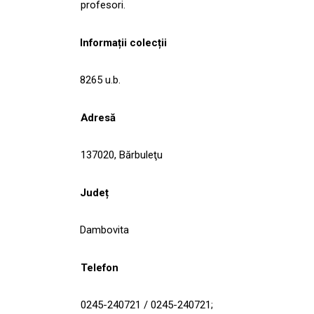
profesori.
Informații colecții
8265 u.b.
Adresă
137020, Bărbuleţu
Județ
Dambovita
Telefon
0245-240721 / 0245-240721;