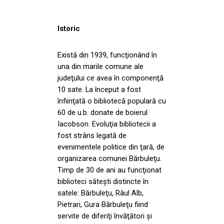
Istoric
Există din 1939, funcţionând în
una din marile comune ale
judeţului ce avea în componenţă
10 sate. La început a fost
înfiinţată o bibliotecă populară cu
60 de u.b. donate de boierul
Iacobson. Evoluţia bibliotecii a
fost strâns legată de
evenimentele politice din ţară, de
organizarea comunei Bărbuleţu.
Timp de 30 de ani au funcţionat
biblioteci săteşti distincte în
satele: Bărbuleţu, Râul Alb,
Pietrari, Gura Bărbuleţu fiind
servite de diferiţi învăţători şi