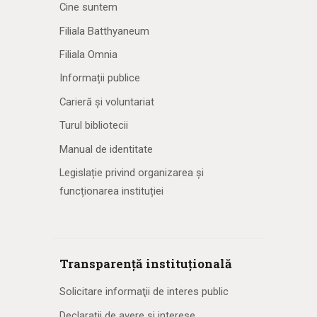
Cine suntem
Filiala Batthyaneum
Filiala Omnia
Informații publice
Carieră și voluntariat
Turul bibliotecii
Manual de identitate
Legislație privind organizarea și
funcționarea instituției
Transparență instituțională
Solicitare informaţii de interes public
Declarații de avere și interese