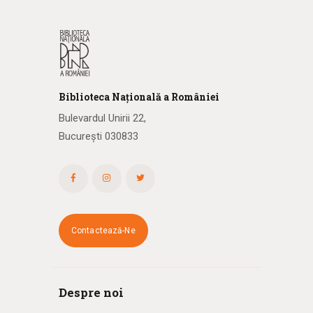
Biblioteca
N
ațională
a R
omâniei
Bulevardul Unirii 22,
București 030833
Contactează-Ne
Despre noi