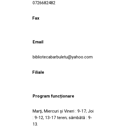
0726682482
Fax
Email
bibliotecabarbuletu@yahoo.com
Filiale
Program funcționare
Marţi, Miercuri şi Vineri : 9-17; Joi
: 9-12, 13-17 teren; sâmbătă : 9-
13.