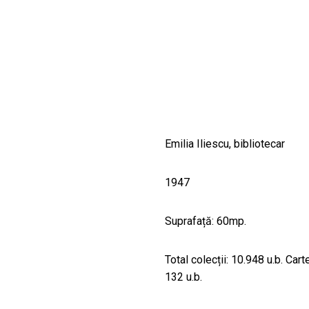
CULTURALE
SPAȚII
NOUTĂȚI
Emilia Iliescu, bibliotecar
1947
Suprafață: 60mp.
Total colecții: 10.948 u.b. Car
132 u.b.