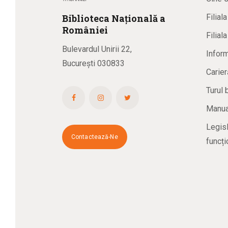
Biblioteca
N
ațională
a
Filial
R
omâniei
Filial
Bulevardul Unirii 22,
Inform
București 030833
Carier
Turul 
Manual
Legisl
Contactează-Ne
funcți