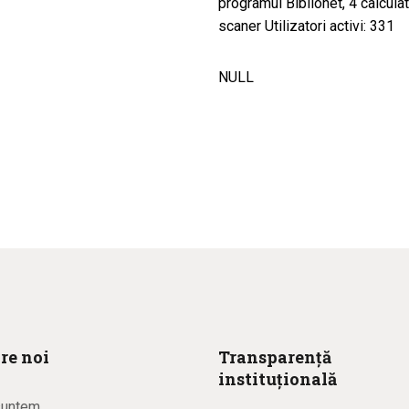
programul Biblionet, 4 calcula
scaner Utilizatori activi: 331
NULL
re noi
Transparență
instituțională
suntem