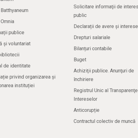
Solicitare informaţii de intere
a Batthyaneum
public
a Omnia
Declarații de avere și interese
ații publice
Drepturi salariale
ă și voluntariat
Bilanțuri contabile
bibliotecii
Buget
 de identitate
Achiziţii publice. Anunţuri de
ație privind organizarea și
închiriere
onarea instituției
Registrul Unic al Transparenţe
Intereselor
Anticorupție
Contractul colectiv de muncă