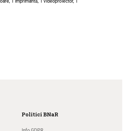
toare, 1 imprimantă, 1 videoproiector, 1
Politici BNaR
Info GDPR