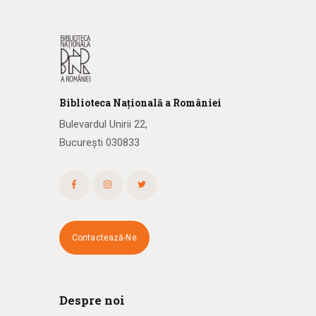
Biblioteca
N
ațională
a R
omâniei
Bulevardul Unirii 22,
București 030833
Contactează-Ne
Despre noi