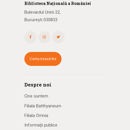
Biblioteca
N
ațională
a R
omâniei
Bulevardul Unirii 22,
București 030833
Contactează-Ne
Despre noi
Cine suntem
Filiala Batthyaneum
Filiala Omnia
Informații publice