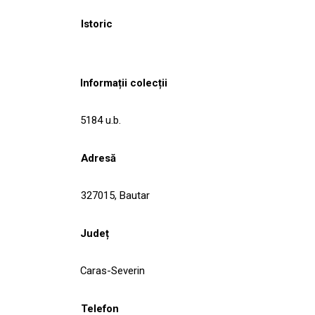
Istoric
Informații colecții
5184 u.b.
Adresă
327015, Bautar
Județ
Caras-Severin
Telefon