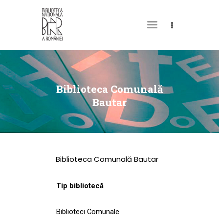
DESPRE NOI
PERMISUL MEU DE
Biblioteca Comunală
BIBLIOTECĂ
Bautar
CATALOAGE ȘI
COLECȚII
BIBLIOTECA DIGITALĂ
Biblioteca Comunală Bautar
EVENIMENTE
CULTURALE
Tip bibliotecă
SPAȚII
Biblioteci Comunale
NOUTĂȚI