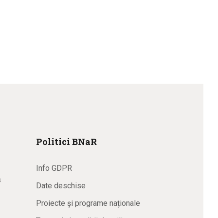
Politici BNaR
Info GDPR
s
Date deschise
Proiecte și programe naționale