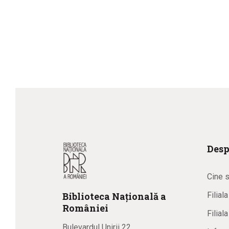
Desp
Cine 
Biblioteca
N
ațională
a
Filial
R
omâniei
Filial
Bulevardul Unirii 22,