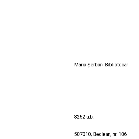
CULTURALE
SPAȚII
NOUTĂȚI
Maria Şerban, Bibliotecar
8262 u.b.
507010, Beclean, nr. 106