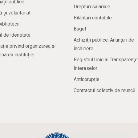
ații publice
Drepturi salariale
ă și voluntariat
Bilanțuri contabile
bibliotecii
Buget
 de identitate
Achiziţii publice. Anunţuri de
ație privind organizarea și
închiriere
onarea instituției
Registrul Unic al Transparenţe
Intereselor
Anticorupție
Contractul colectiv de muncă