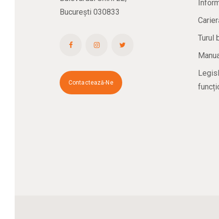
Inform
București 030833
Carier
Turul 
Manual
Legisl
Contactează-Ne
funcți