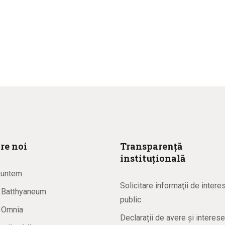
re noi
Transparență
instituțională
suntem
Solicitare informaţii de intere
a Batthyaneum
public
a Omnia
Declarații de avere și interese