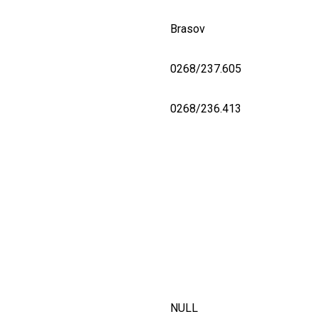
Brasov
0268/237.605
0268/236.413
NULL