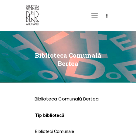
DESPRE NOI
PERMISUL MEU DE
Biblioteca Comunală
BIBLIOTECĂ
Bertea
CATALOAGE ȘI
COLECȚII
BIBLIOTECA DIGITALĂ
Biblioteca Comunală Bertea
EVENIMENTE
CULTURALE
Tip bibliotecă
SPAȚII
Biblioteci Comunale
NOUTĂȚI