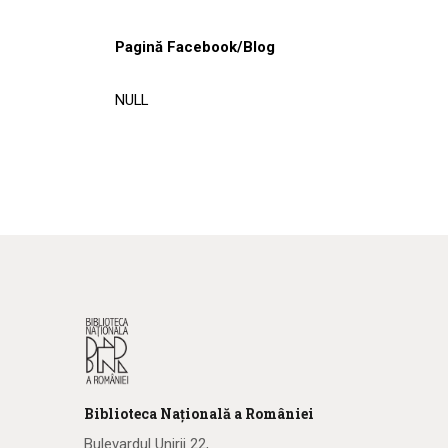
Pagină Facebook/Blog
NULL
Biblioteca
N
ațională
a R
omâniei
Bulevardul Unirii 22,