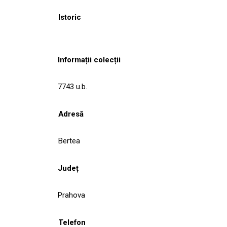
Istoric
Informații colecții
7743 u.b.
Adresă
Bertea
Județ
Prahova
Telefon