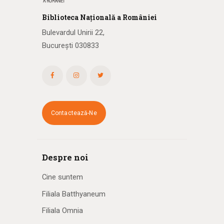
Biblioteca
N
ațională
a R
omâniei
Bulevardul Unirii 22,
București 030833
Contactează-Ne
Despre noi
Cine suntem
Filiala Batthyaneum
Filiala Omnia