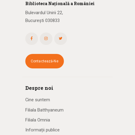
Biblioteca
N
ațională
a R
omâniei
Bulevardul Unirii 22,
București 030833
Contactează-Ne
Despre noi
Cine suntem
Filiala Batthyaneum
Filiala Omnia
Informații publice