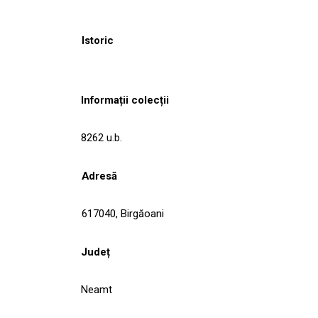
Istoric
Informații colecții
8262 u.b.
Adresă
617040, Birgăoani
Județ
Neamt