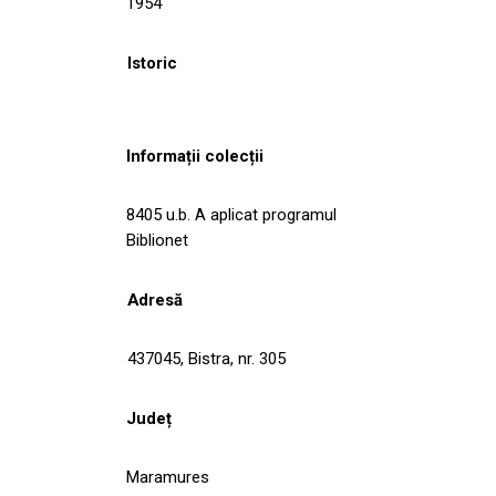
1954
Istoric
Informații colecții
8405 u.b. A aplicat programul
Biblionet
Adresă
437045, Bistra, nr. 305
Județ
Maramures