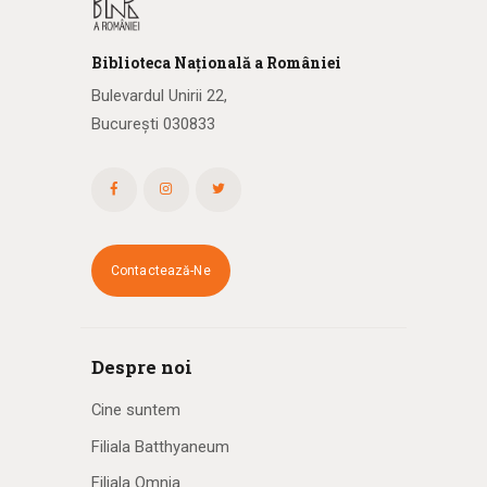
Biblioteca
N
ațională
a R
omâniei
Bulevardul Unirii 22,
București 030833
Contactează-Ne
Despre noi
Cine suntem
Filiala Batthyaneum
Filiala Omnia