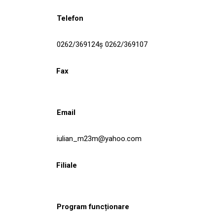
Telefon
0262/369124ş 0262/369107
Fax
Email
iulian_m23m@yahoo.com
Filiale
Program funcționare