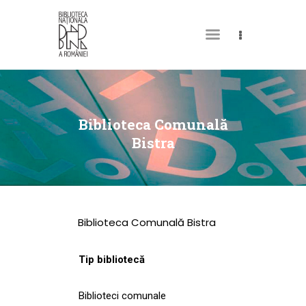
DESPRE NOI
PERMISUL MEU DE
Biblioteca Comunală
BIBLIOTECĂ
Bistra
CATALOAGE ȘI
COLECȚII
BIBLIOTECA DIGITALĂ
Biblioteca Comunală Bistra
EVENIMENTE
CULTURALE
Tip bibliotecă
SPAȚII
Biblioteci comunale
NOUTĂȚI