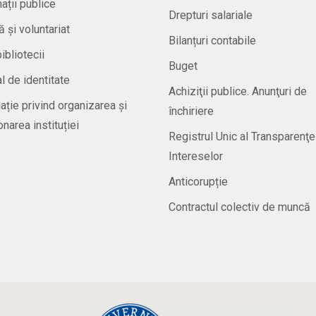
ații publice
Drepturi salariale
ă și voluntariat
Bilanțuri contabile
bibliotecii
Buget
 de identitate
Achiziţii publice. Anunţuri de
ație privind organizarea și
închiriere
onarea instituției
Registrul Unic al Transparenţe
Intereselor
Anticorupție
Contractul colectiv de muncă