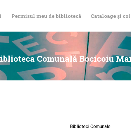
DESPRE NOI
i
Permisul meu de bibliotecă
Cataloage și col
PERMISUL MEU
DE BIBLIOTECĂ
CATALOAGE ȘI
iblioteca Comunală Bocicoiu Ma
COLECȚII
BIBLIOTECA
DIGITALĂ
EVENIMENTE
Biblioteci Comunale