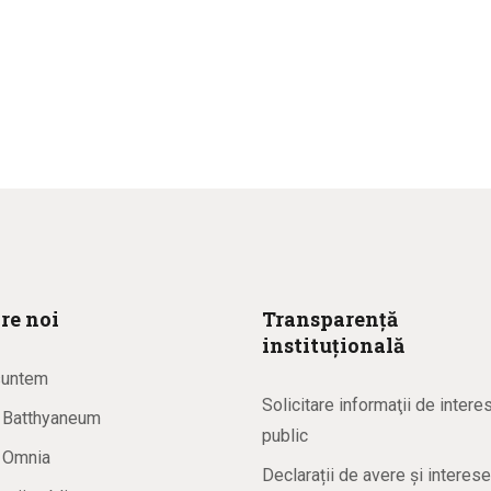
re noi
Transparență
instituțională
suntem
Solicitare informaţii de intere
a Batthyaneum
public
a Omnia
Declarații de avere și interese