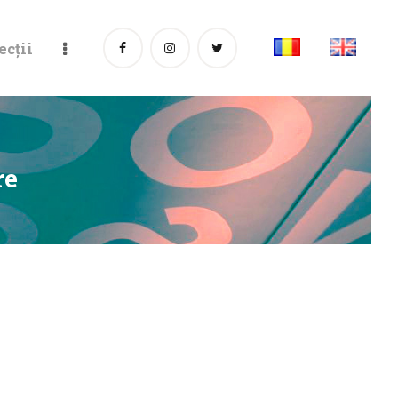
ecții
re