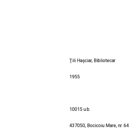
CULTURALE
SPAȚII
NOUTĂȚI
Ţili Haşciar, Bibliotecar
1955
10015 u.b.
437050, Bocicoiu Mare, nr. 64