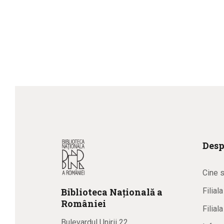
Desp
Cine 
Biblioteca
N
ațională
a
Filial
R
omâniei
Filial
Bulevardul Unirii 22,