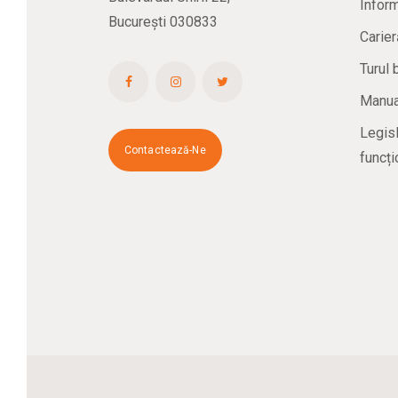
Inform
București 030833
Carier
Turul 
Manual
Legisl
Contactează-Ne
funcți