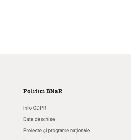
Politici BNaR
Info GDPR
s
Date deschise
Proiecte și programe naționale