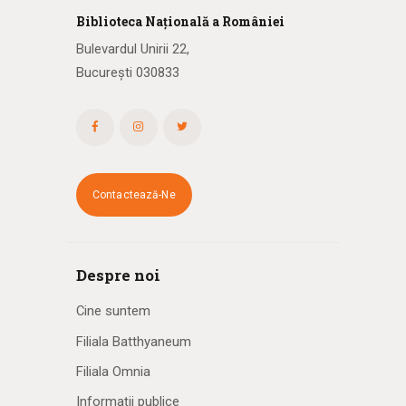
Biblioteca
N
ațională
a R
omâniei
Bulevardul Unirii 22,
București 030833
Contactează-Ne
Despre noi
Cine suntem
Filiala Batthyaneum
Filiala Omnia
Informații publice