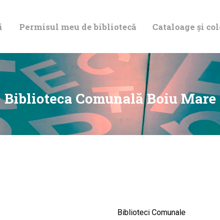
DESPRE NOI
i
Permisul meu de bibliotecă
Cataloage și col
PERMISUL MEU
DE BIBLIOTECĂ
CATALOAGE ȘI
Biblioteca Comunală Boiu Mare
COLECȚII
BIBLIOTECA
DIGITALĂ
EVENIMENTE
Biblioteci Comunale