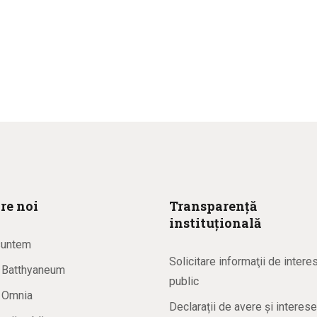
re noi
Transparență
instituțională
suntem
Solicitare informaţii de intere
a Batthyaneum
public
a Omnia
Declarații de avere și interese