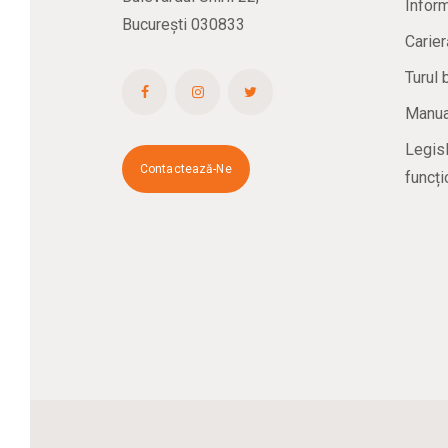
Inform
București 030833
Carier
Turul 
Manual
Legisl
Contactează-Ne
funcți