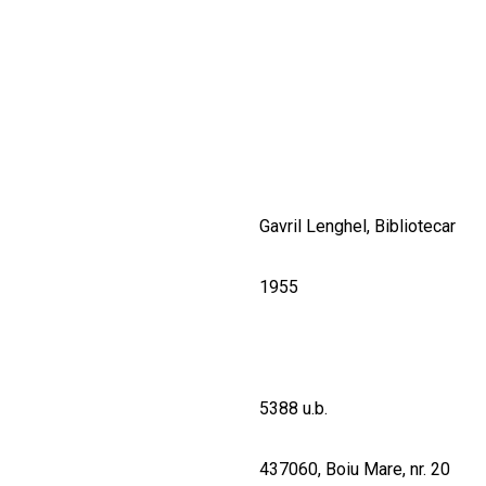
CULTURALE
SPAȚII
NOUTĂȚI
Gavril Lenghel, Bibliotecar
1955
5388 u.b.
437060, Boiu Mare, nr. 20