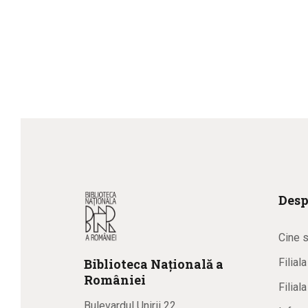
Desp
Cine 
Biblioteca
N
ațională
a
Filial
R
omâniei
Filial
Bulevardul Unirii 22,