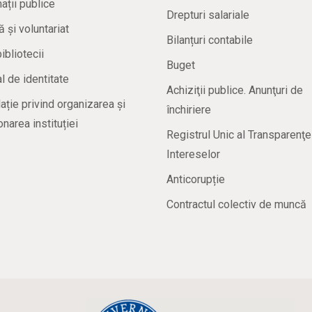
ații publice
Drepturi salariale
ă și voluntariat
Bilanțuri contabile
bibliotecii
Buget
 de identitate
Achiziţii publice. Anunţuri de
ație privind organizarea și
închiriere
onarea instituției
Registrul Unic al Transparenţe
Intereselor
Anticorupție
Contractul colectiv de muncă