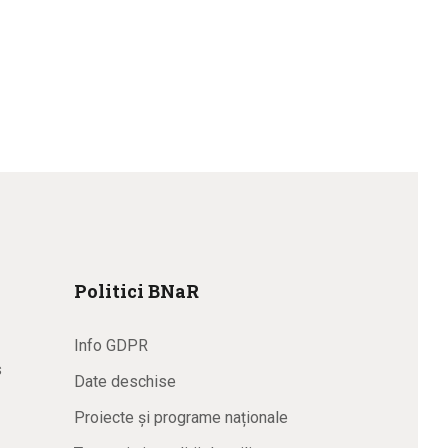
Politici BNaR
Info GDPR
s
Date deschise
Proiecte și programe naționale