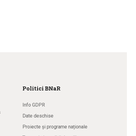
Politici BNaR
Info GDPR
s
Date deschise
Proiecte și programe naționale