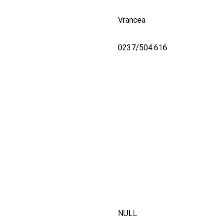
Vrancea
0237/504.616
NULL