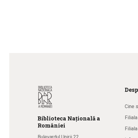
Desp
Cine 
Biblioteca
N
ațională
a
Filial
R
omâniei
Filial
Bulevardul Unirii 22,