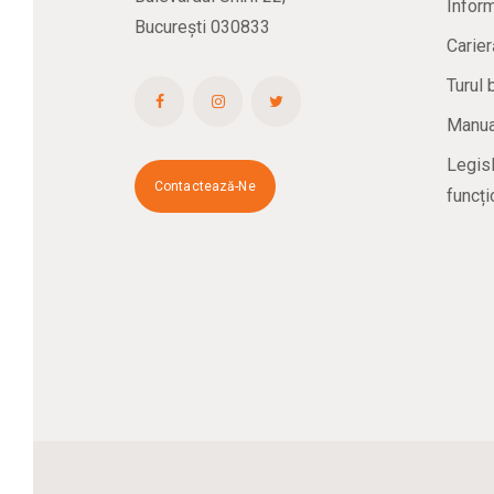
Inform
București 030833
Carier
Turul 
Manual
Legisl
Contactează-Ne
funcți