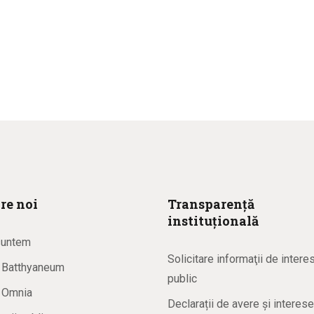
re noi
Transparență
instituțională
suntem
Solicitare informaţii de intere
a Batthyaneum
public
a Omnia
Declarații de avere și interese