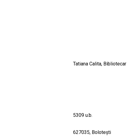
CULTURALE
SPAȚII
NOUTĂȚI
Tatiana Calita, Bibliotecar
5309 u.b.
627035, Boloteşti