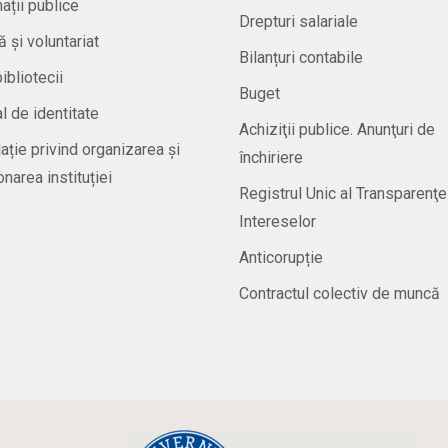
ații publice
Drepturi salariale
ă și voluntariat
Bilanțuri contabile
bibliotecii
Buget
 de identitate
Achiziţii publice. Anunţuri de
ație privind organizarea și
închiriere
onarea instituției
Registrul Unic al Transparenţe
Intereselor
Anticorupție
Contractul colectiv de muncă