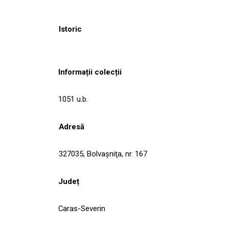
Istoric
Informații colecții
1051 u.b.
Adresă
327035, Bolvaşniţa, nr. 167
Județ
Caras-Severin