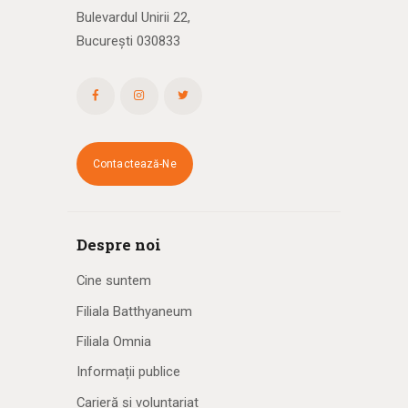
Bulevardul Unirii 22,
București 030833
Contactează-Ne
Despre noi
Cine suntem
Filiala Batthyaneum
Filiala Omnia
Informații publice
Carieră și voluntariat