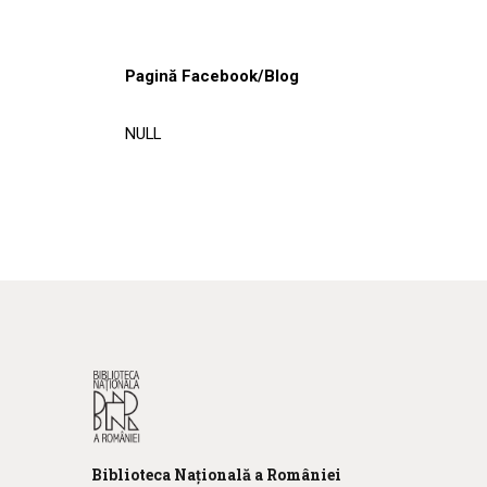
Pagină Facebook/Blog
NULL
Biblioteca
N
ațională
a R
omâniei