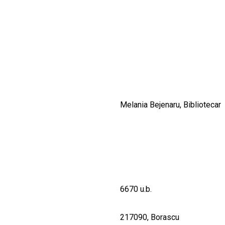
CULTURALE
SPAȚII
NOUTĂȚI
Melania Bejenaru, Bibliotecar
6670 u.b.
217090, Borascu