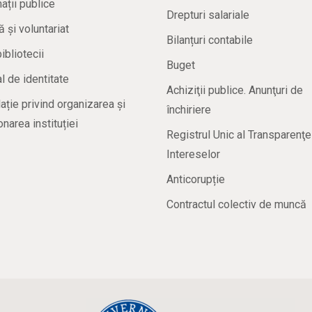
ații publice
Drepturi salariale
ă și voluntariat
Bilanțuri contabile
bibliotecii
Buget
 de identitate
Achiziţii publice. Anunţuri de
ație privind organizarea și
închiriere
onarea instituției
Registrul Unic al Transparenţe
Intereselor
Anticorupție
Contractul colectiv de muncă