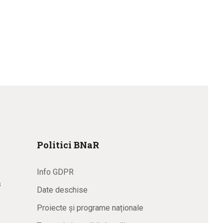
Politici BNaR
Info GDPR
s
Date deschise
Proiecte și programe naționale