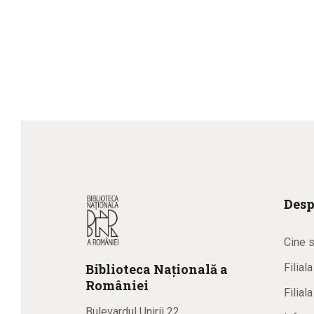
Desp
Cine 
Biblioteca
N
ațională
a
Filial
R
omâniei
Filial
Bulevardul Unirii 22,