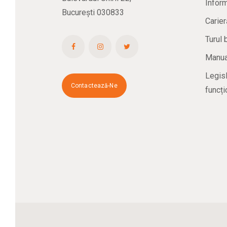
Inform
București 030833
Carier
Turul 
Manual
Legisl
Contactează-Ne
funcți