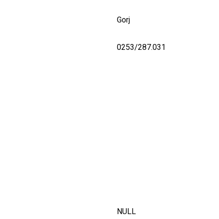
Gorj
0253/287.031
NULL