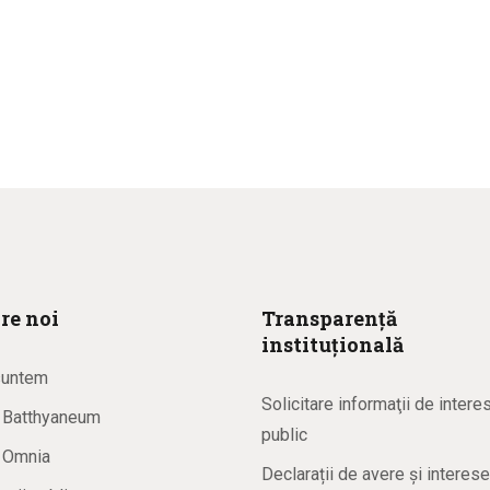
re noi
Transparență
instituțională
suntem
Solicitare informaţii de intere
a Batthyaneum
public
a Omnia
Declarații de avere și interese