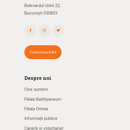
Bulevardul Unirii 22,
București 030833
Contactează-Ne
Despre noi
Cine suntem
Filiala Batthyaneum
Filiala Omnia
Informații publice
Carieră și voluntariat