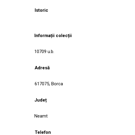
Istoric
Informații colecții
10709 u.b.
Adresă
617075, Borca
Județ
Neamt
Telefon