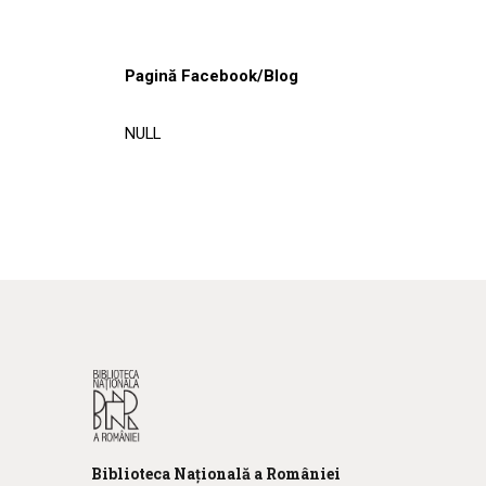
Pagină Facebook/Blog
NULL
Biblioteca
N
ațională
a R
omâniei