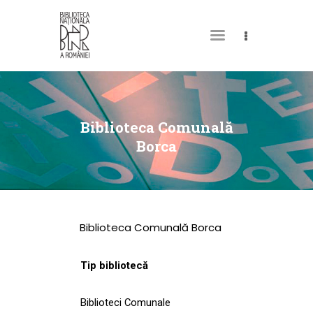
DESPRE NOI
PERMISUL MEU DE
Biblioteca Comunală
BIBLIOTECĂ
Borca
CATALOAGE ȘI
COLECȚII
BIBLIOTECA DIGITALĂ
Biblioteca Comunală Borca
EVENIMENTE
CULTURALE
Tip bibliotecă
SPAȚII
Biblioteci Comunale
NOUTĂȚI