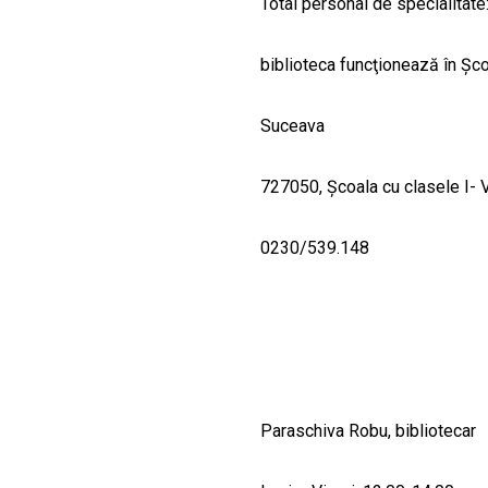
Total personal de specialitate
biblioteca funcţionează în Şco
Suceava
727050, Şcoala cu clasele I- V
0230/539.148
Paraschiva Robu, bibliotecar