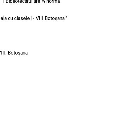
: 1 Bibliotecarul are ¼ normă
ala cu clasele I- VIII Botoşana.”
III, Botoşana