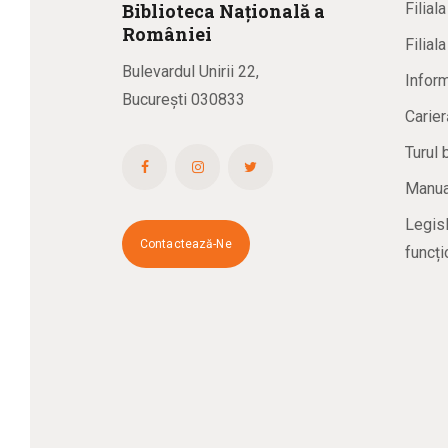
Biblioteca
N
ațională
a
Filial
R
omâniei
Filial
Bulevardul Unirii 22,
Inform
București 030833
Carier
Turul 
Manual
Legisl
Contactează-Ne
funcți