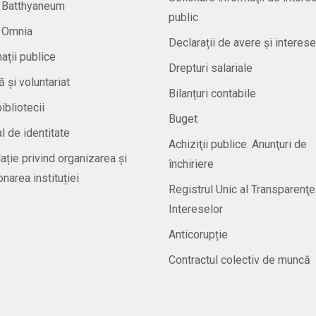
a Batthyaneum
public
a Omnia
Declarații de avere și interese
ații publice
Drepturi salariale
ă și voluntariat
Bilanțuri contabile
bibliotecii
Buget
 de identitate
Achiziţii publice. Anunţuri de
ație privind organizarea și
închiriere
onarea instituției
Registrul Unic al Transparenţe
Intereselor
Anticorupție
Contractul colectiv de muncă