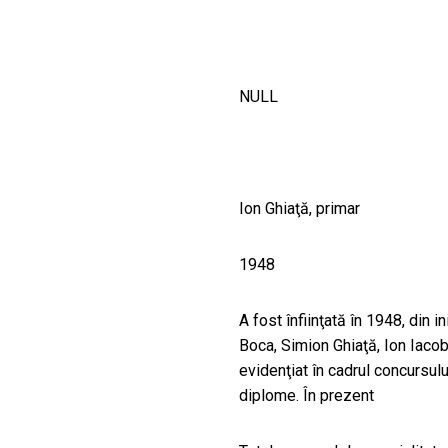
CULTURALE
SPAȚII
NULL
NOUTĂȚI
Ion Ghiaţă, primar
1948
A fost înfiinţată în 1948, din i
Boca, Simion Ghiaţă, Ion Iacob
evidenţiat în cadrul concursulu
diplome. În prezent