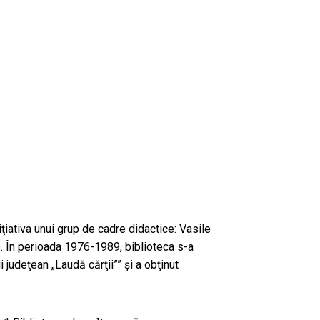
niţiativa unui grup de cadre didactice: Vasile
. În perioada 1976-1989, biblioteca s-a
i judeţean „Laudă cărţii”” şi a obţinut