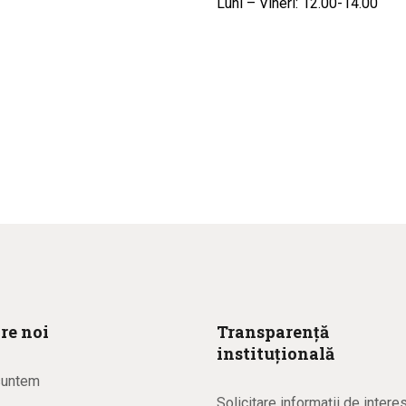
Luni – Vineri: 12.00-14.00
re noi
Transparență
instituțională
suntem
Solicitare informaţii de intere