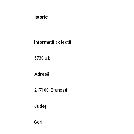
Istoric
Informații colecții
5730 u.b.
Adresă
217100, Brăneşti
Județ
Gorj