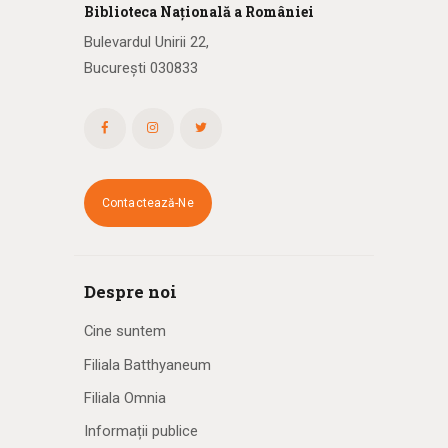
Biblioteca
N
ațională
a R
omâniei
Bulevardul Unirii 22,
București 030833
Contactează-Ne
Despre noi
Cine suntem
Filiala Batthyaneum
Filiala Omnia
Informații publice