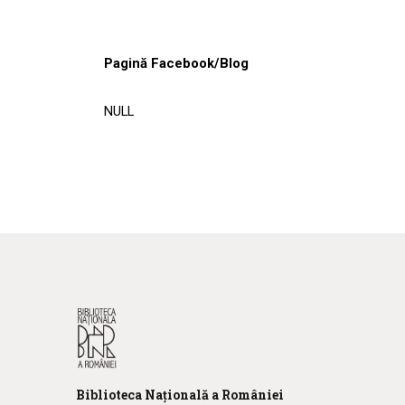
Pagină Facebook/Blog
NULL
Biblioteca
N
ațională
a R
omâniei