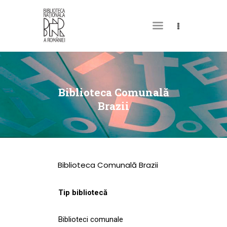
DESPRE NOI
PERMISUL MEU DE
Biblioteca Comunală
BIBLIOTECĂ
Brazii
CATALOAGE ȘI
COLECȚII
BIBLIOTECA DIGITALĂ
Biblioteca Comunală Brazii
EVENIMENTE
CULTURALE
Tip bibliotecă
SPAȚII
Biblioteci comunale
NOUTĂȚI