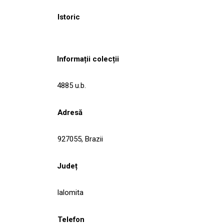
Istoric
Informații colecții
4885 u.b.
Adresă
927055, Brazii
Județ
Ialomita
Telefon