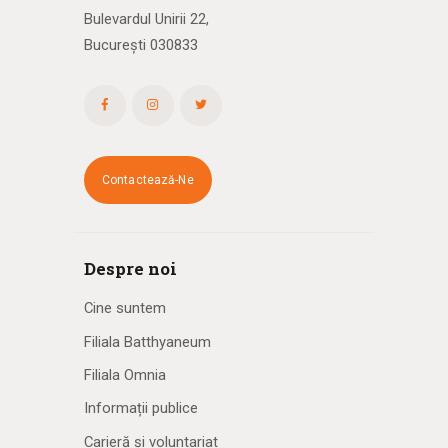
Bulevardul Unirii 22,
București 030833
Contactează-Ne
Despre noi
Cine suntem
Filiala Batthyaneum
Filiala Omnia
Informații publice
Carieră și voluntariat