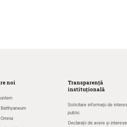
re noi
Transparență
instituțională
suntem
Solicitare informaţii de intere
a Batthyaneum
public
a Omnia
Declarații de avere și interese