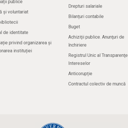
ații publice
Drepturi salariale
ă și voluntariat
Bilanțuri contabile
bibliotecii
Buget
 de identitate
Achiziţii publice. Anunţuri de
ație privind organizarea și
închiriere
onarea instituției
Registrul Unic al Transparenţe
Intereselor
Anticorupție
Contractul colectiv de muncă