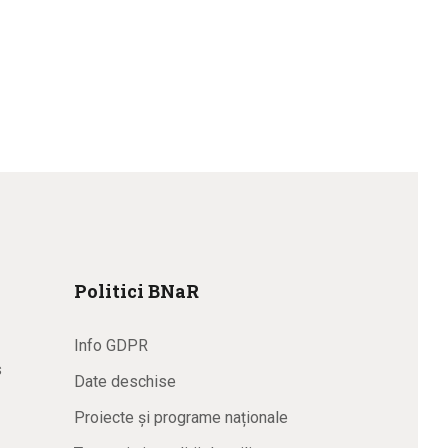
Politici BNaR
Info GDPR
s
Date deschise
Proiecte și programe naționale