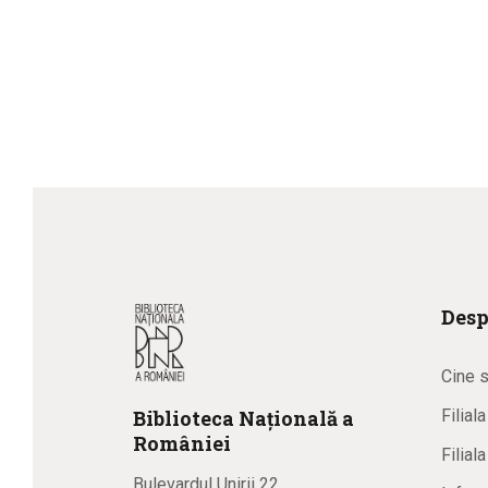
Desp
Cine 
Biblioteca
N
ațională
a
Filial
R
omâniei
Filial
Bulevardul Unirii 22,