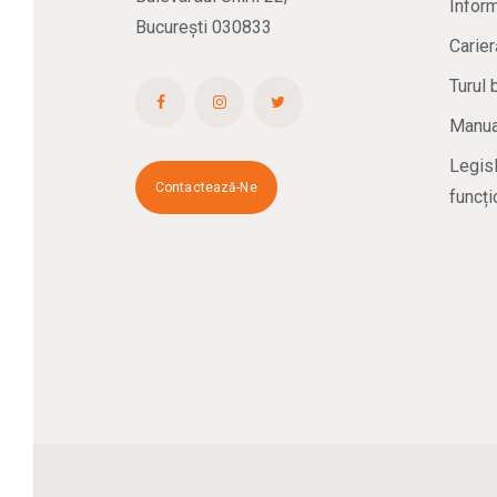
Inform
București 030833
Carier
Turul 
Manual
Legisl
Contactează-Ne
funcți