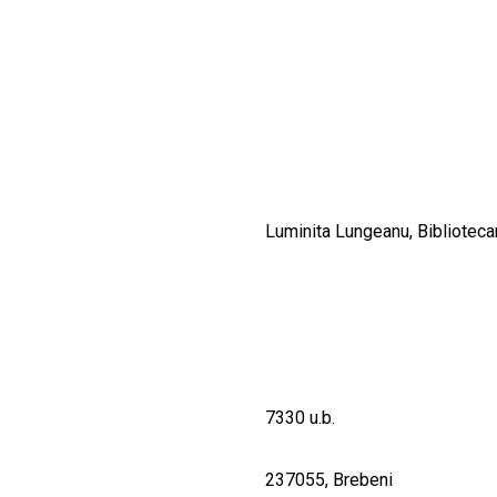
CULTURALE
SPAȚII
NOUTĂȚI
Luminita Lungeanu, Biblioteca
7330 u.b.
237055, Brebeni